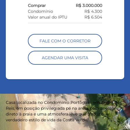
Comprar
R$ 3.000.000
Condomínio
R$ 4.300
Valor anual do IPTU
R$ 6.504
FALE COM O CORRETOR
AGENDAR UMA VISITA
Casa localizada no Condomínio Portogalo, em Angra dos
Reis, em posição privilegiada pé na areia, com acesso
direto à praia e uma atmosfera leve que traduz o
verdadeiro estilo de vida da Costa Verde.