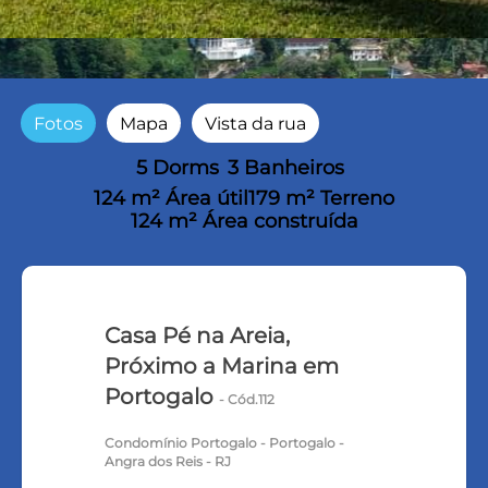
Fotos
Mapa
Vista da rua
5 Dorms
3 Banheiros
124 m² Área útil
179 m² Terreno
124 m² Área construída
Casa Pé na Areia,
Próximo a Marina em
Portogalo
- Cód.112
Condomínio Portogalo - Portogalo -
Angra dos Reis - RJ