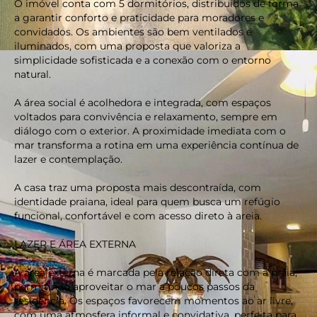
O imóvel conta com 5 dormitórios, distribuídos de forma
a garantir conforto e praticidade para moradores e
convidados. Os ambientes são bem ventilados e
iluminados, com uma proposta que valoriza a
simplicidade sofisticada e a conexão com o entorno
natural.
A área social é acolhedora e integrada, com espaços
voltados para convivência e relaxamento, sempre em
diálogo com o exterior. A proximidade imediata com o
mar transforma a rotina em uma experiência contínua de
lazer e contemplação.
A casa traz uma proposta mais descontraída, com
identidade praiana, ideal para quem busca um refúgio
funcional, confortável e com acesso direto à areia.
LAZER E ÁREA EXTERNA
A área externa é marcada pela relação direta com a praia,
permitindo aproveitar o mar a poucos passos da
residência. Os espaços favorecem momentos ao ar livre,
com uma atmosfera informal e convidativa, perfeita para