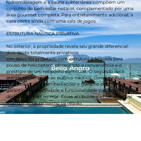
hidromassagem e a sauna subterrânea compõem um
conjunto de bem-estar notável, complementado por uma
área gourmet completa. Para entretenimento adicional, a
casa conta ainda com uma sala de jogos.
ESTRUTURA NAUTICA PRIVATIVA
No exterior, a propriedade revela seu grande diferencial:
dois decks totalmente privativos.
Um deles foi projetado com estrutura adequada para
pouso de helicóptero, oferecendo a conveniência e o
prestígio de um heliponto particular. O segundo deck
atende plenamente ao público náutico, com estrutura
para atracação de embarcações e guincho para jet ski,
keyboard_backspace
garantindo versatilidade e funcionalidade para quem
desfruta da vida no mar. Esses atributos elevam o imóvel
a um patamar raríssimo na região.
ESTRUTURA COMPLEMENTAR
A casa dispõe 8 vagas de garagem, a propriedade
mantém a funcionalidade aliada ao conforto. Soma-se a
isso uma casa de apoio, ampliando as possibilidades de