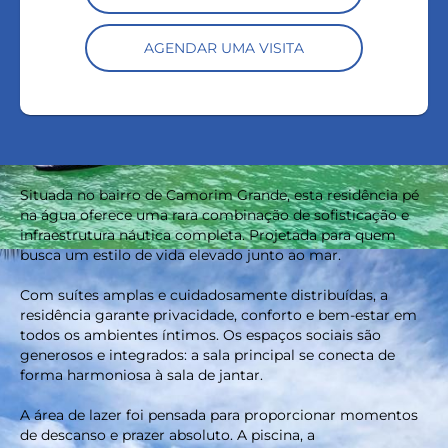
AGENDAR UMA VISITA
Situada no bairro de Camorim Grande, esta residência pé
na água oferece uma rara combinação de sofisticação e
infraestrutura náutica completa. Projetada para quem
busca um estilo de vida elevado junto ao mar.
Com suítes amplas e cuidadosamente distribuídas, a
residência garante privacidade, conforto e bem-estar em
todos os ambientes íntimos. Os espaços sociais são
generosos e integrados: a sala principal se conecta de
forma harmoniosa à sala de jantar.
A área de lazer foi pensada para proporcionar momentos
de descanso e prazer absoluto. A piscina, a