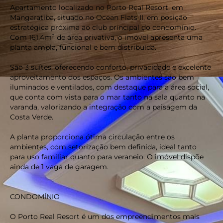
Apartamento localizado no Porto Real Resort, em
Mangaratiba, situado no Ocean Flats II, em posição
estratégica próxima ao club principal do condomínio.
Com 161,4m² de área privativa, o imóvel apresenta uma
planta ampla, funcional e bem distribuída.
São 3 suítes, oferecendo conforto, privacidade e excelente
aproveitamento dos espaços. Os ambientes são bem
iluminados e ventilados, com destaque para a área social,
que conta com vista para o mar tanto na sala quanto na
varanda, valorizando a integração com a paisagem da
Costa Verde.
A planta proporciona ótima circulação entre os
ambientes, com setorização bem definida, ideal tanto
para uso familiar quanto para veraneio. O imóvel dispõe
ainda de 1 vaga de garagem.
CONDOMÍNIO
O Porto Real Resort é um dos empreendimentos mais