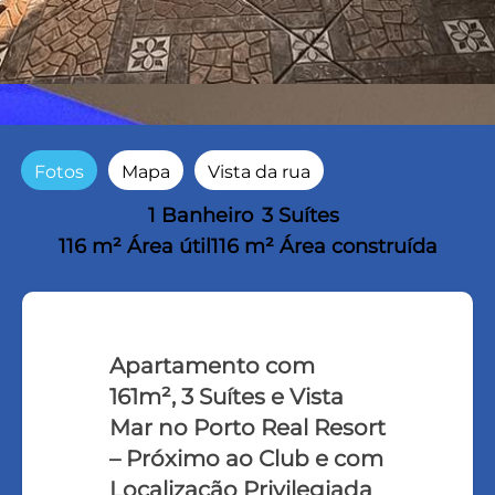
Fotos
Mapa
Vista da rua
1 Banheiro
3 Suítes
116 m² Área útil
116 m² Área construída
Apartamento com
161m², 3 Suítes e Vista
Mar no Porto Real Resort
– Próximo ao Club e com
Localização Privilegiada