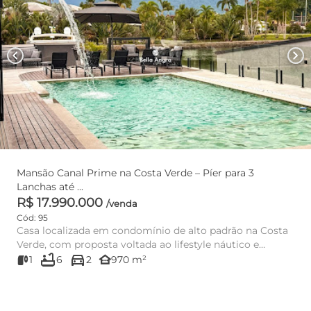
chevron_left
chevron_right
Mansão Canal Prime na Costa Verde – Píer para 3
Lanchas até ...
R$ 17.990.000
/venda
Cód: 95
Casa localizada em condomínio de alto padrão na Costa
Verde, com proposta voltada ao lifestyle náutico e
bathtub
directions_car
integração tota...
other_houses
1
6
2
970 m²