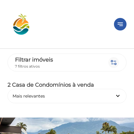
notes
Filtrar imóveis
page_info
7 filtros ativos
2 Casa de Condomínios
à venda
keyboard_arrow_down
Mais relevantes