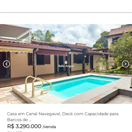
chevron_left
chevron_right
Casa em Canal Navegavel, Deck com Capacidade para
Barcos de ...
R$ 3.290.000
/venda