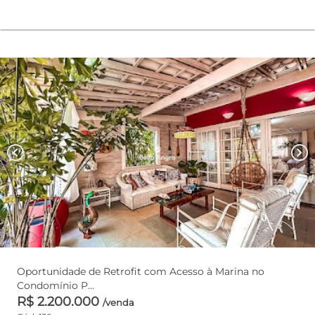
chevron_left
chevron_right
Oportunidade de Retrofit com Acesso à Marina no
Condomínio P...
R$ 2.200.000
/venda