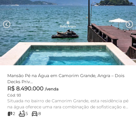
chevron_left
chevron_right
Mansão Pé na Água em Camorim Grande, Angra – Dois
Decks Priv...
R$ 8.490.000
/venda
Cód: 93
Situada no bairro de Camorim Grande, esta residência pé
na água oferece uma rara combinação de sofisticação e
bathtub
directions_car
infraestr...
2
5
8