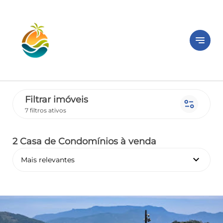
notes
Filtrar imóveis
page_info
7 filtros ativos
2 Casa de Condomínios
à venda
keyboard_arrow_down
Mais relevantes